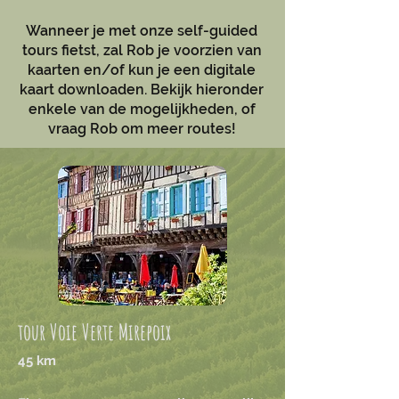
Wanneer je met onze self-guided
tours fietst, zal Rob je voorzien van
kaarten en/of kun je een digitale
kaart downloaden. Bekijk hieronder
enkele van de mogelijkheden, of
vraag Rob om meer routes!
tour Voie Verte Mirepoix
45 km